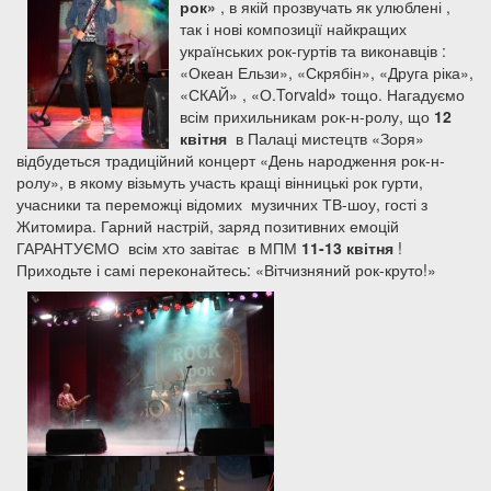
рок»
, в якій прозвучать як улюблені ,
так і нові композиції найкращих
українських рок-гуртів та виконавців :
«Океан Ельзи», «Скрябін», «Друга ріка»,
«СКАЙ» , «О.Torvald
»
тощо. Нагадуємо
всім прихильникам рок-н-ролу, що
12
квітня
в Палаці мистецтв «Зоря»
відбудеться традиційний концерт «День народження рок-н-
ролу», в якому візьмуть участь кращі вінницькі рок гурти,
учасники та переможці відомих музичних ТВ-шоу, гості з
Житомира. Гарний настрій, заряд позитивних емоцій
ГАРАНТУЄМО всім хто завітає в МПМ
11-13 квітня
!
Приходьте і самі переконайтесь: «Вітчизняний рок-круто!»