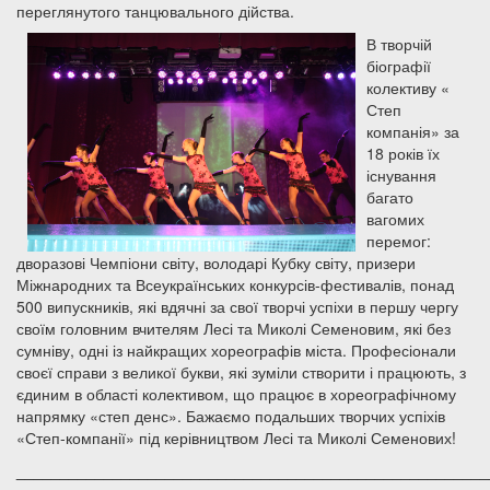
переглянутого танцювального дійства.
В творчій
біографії
колективу «
Степ
компанія» за
18 років їх
існування
багато
вагомих
перемог:
дворазові Чемпіони світу, володарі Кубку світу, призери
Міжнародних та Всеукраїнських конкурсів-фестивалів, понад
500 випускників, які вдячні за свої творчі успіхи в першу чергу
своїм головним вчителям Лесі та Миколі Семеновим, які без
сумніву, одні із найкращих хореографів міста. Професіонали
своєї справи з великої букви, які зуміли створити і працюють, з
єдиним в області колективом, що працює в хореографічному
напрямку «степ денс». Бажаємо подальших творчих успіхів
«Степ-компанії» під керівництвом Лесі та Миколі Семенових!
______________________________________________________