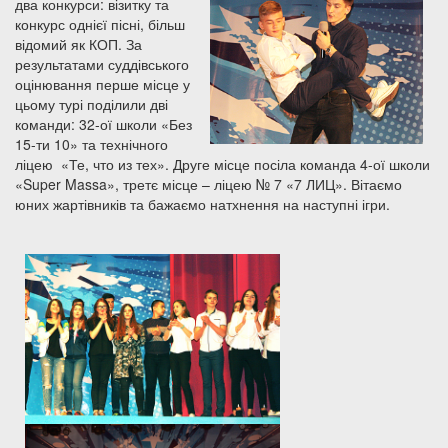
два конкурси: візитку та
конкурс однієї пісні, більш
відомий як КОП. За
результатами суддівського
оцінювання перше місце у
цьому турі поділили дві
команди: 32-ої школи «Без
15-ти 10» та технічного
ліцею «Те, что из тех». Друге місце посіла команда 4-ої школи
«Super Massa», третє місце – ліцею № 7 «7 ЛИЦ». Вітаємо
юних жартівників та бажаємо натхнення на наступні ігри.