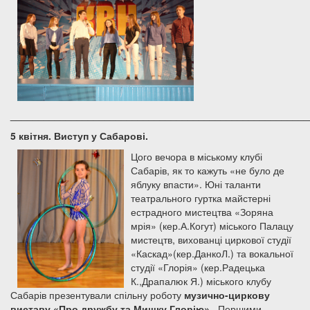
______________________________________________________
5 квітня. Виступ у Сабарові.
Цого вечора в міському клубі
Сабарів, як то кажуть «не було де
яблуку впасти». Юні таланти
театрального гуртка майстерні
естрадного мистецтва «Зоряна
мрія» (кер.А.Когут) міського Палацу
мистецтв, вихованці циркової студії
«Каскад»(кер.ДанкоЛ.) та вокальної
студії «Глорія» (кер.Радецька
К.,Драпалюк Я.) міського клубу
Сабарів презентували спільну роботу
музично-циркову
виставу «Про дружбу та Мишку Глорію».
Першими