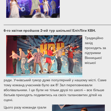
______________________________________________________
6-го квітня пройшов 2-ий тур шкільної ЕлітЛіги КВН.
Традиційно
захід
проходить за
підтримки
Вінницької
міської
ради. Учнівський гумор дуже популярний у нашому місті. Саме
тому команд-учасників було аж 8! Зал переповнювали
вболівальники. І це були не тільки друзі по школі – все більше
батьків приходять подивитись на своїх талановитих дітей на
сцені.
Цього разу команди грали