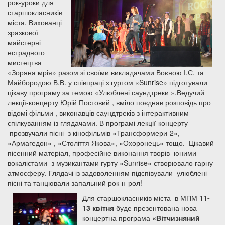
рок-уроки для
старшокласників
міста. Вихованці
зразкової
майстерні
естрадного
мистецтва
«Зоряна мрія» разом зі своїми викладачами Воєною І.С. та
Майбородою В.В. у співпраці з гуртом «Sunrise» підготували
цікаву програму за темою «Улюблені саундтреки ».Ведучий
лекції-концерту Юрій Постовий , вміло поєднав розповідь про
відомі фільми , виконавців саундтреків з інтерактивним
спілкуванням із глядачами. В програмі лекції-концерту
прозвучали пісні з кінофільмів «Трансформери-2»,
«Армагедон» , «Століття Якова», «Охоронець» тощо. Цікавий
пісенний матеріал, професійне виконання творів юними
вокалістами з музикантами гурту «Sunrise» створювало гарну
атмосферу. Глядачі із задоволенням підспівували улюблені
пісні та танцювали запальний рок-н-рол!
Для старшокласників міста в МПМ
11-
13 квітня
буде презентована нова
концертна програма
«Вітчизняний