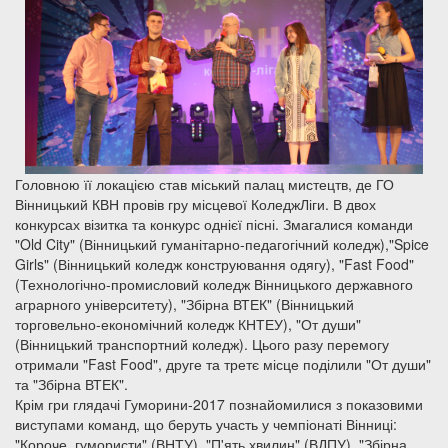
Головною її локацією став міський палац мистецтв, де ГО
Вінницький КВН провів гру місцевої КоледжЛіги. В двох
конкурсах візитка та конкурс однієї пісні. Змагалися команди
"Old City" (Вінницький гуманітарно-педагогічний коледж),"Spice
Girls" (Вінницький коледж конструювання одягу), "Fast Food"
(Технологічно-промисловий коледж Вінницького державного
аграрного університету), "Збірна ВТЕК" (Вінницький
торговельно-економічний коледж КНТЕУ), "От души"
(Вінницький транспортний коледж). Цього разу перемогу
отримали "Fast Food", друге та третє місце поділили "От души"
та "Збірна ВТЕК".
Крім гри глядачі Гуморини-2017 познайомилися з показовими
виступами команд, що беруть участь у чемпіонаті Вінниці:
"Короче, гумористи" (ВНТУ), "П'ять хвилин" (ВДПУ), "Збірна