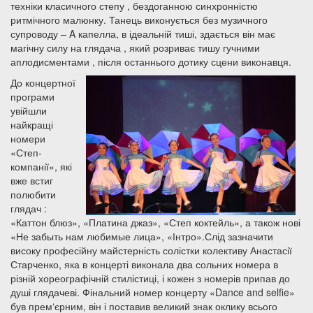
техніки класичного степу , бездоганною синхронністю
ритмічного малюнку. Танець виконується без музичного
супроводу – A капелла, в ідеальній тиші, здається він має
магічну силу на глядача , який розриває тишу гучними
аплодисментами , після останнього дотику сцени виконавця.
До концертної
програми
увійшли
найкращі
номери
«Степ-
компанії», які
вже встиг
полюбити
глядач :
«Каттон блюз», «Платина джаз», «Степ коктейль», а також нові
«Не забыть нам любимые лица», «Інтро».
Слід зазначити
високу професійну майстерність солістки колективу Анастасії
Старченко, яка в концерті виконала два сольних номера в
різній хореографічній стилістиці, і кожен з номерів припав до
душі глядачеві.
Фінальний номер концерту «Dance and selfie»
був прем‘єрним, він і поставив великий знак оклику всього