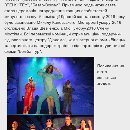
ВТЕІ КНТЕУ", "Базар-Вокзал". Приємною родзинкою свята
стала церемонія нагородження кращих особистостей
минулого сезону. У номінації Кращий капітан сезону 2016 року
було вшановано Миколу Каневського. Містером Гумору-2016
оголошено Влада Шевченко, а Міс Гумору-2016 Єлену
Мостіпан. Всі переможці номінацій отримали цінні подарунки
від ювелірного центру "Діадема", комп‘ютерної фірми «Вінець»
та сертифікати на подорож країною від партнерів з туристичної
фірми "Бомба-Тур".
Посилання на
фото
зявляться
згодом.