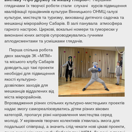
глядачами їх творчої роботи стали слухачі курсів підвищення
кваліфікації працівників культури Вінницького ОНМЦ галузі
культури, мистецтв та туризму, вихованці дитячого садочка та
мешканці мікрорайону Сабарів. В залі панувала атмосфера
гарного настрою. Циркові, вокальні номери та гуморески у
виконанні юних акторів супроводжувались гучними
аплодисментами та усмішками глядачів.
Перша спільна робота
двох закладів ЗК «МПМ»
та міського клубу Сабарів
доводить,що такі проекти
необхідні для підвищення
якості культурно-
дозвілєвих заходів для
мешканців віддалених від
міста мікрорайонів.
Впровадження різних спільних культурно-мистецьких проектів
надає змогу самореалізовуватись дітям різних вікових
категорій, пропагує різні направлення мистецтва серед
молоді. У керівників творчих колективів з‘явилась змога для
подальшої співпраці, а значить слід чекати нові цікаві проекти,