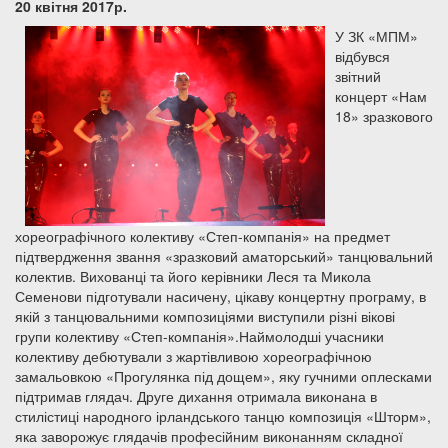
20 квітня 2017р
.
У ЗК «МПМ»
відбувся
звітний
концерт «Нам
18» зразкового
хореографічного колективу «Степ-компанія» на предмет
підтвердження звання «зразковий аматорський» танцювальний
колектив.
Вихованці та його керівники Леся та Микола
Семенови підготували насичену, цікаву концертну програму, в
якій з танцювальними композиціями виступили різні вікові
групи колективу «Степ-компанія».Наймолодші учасники
колективу дебютували з жартівливою хореографічною
замальовкою «Прогулянка під дощем», яку гучними оплесками
підтримав глядач.
Друге дихання отримала виконана в
стилістиці народного ірландського танцю композиція «Шторм»,
яка заворожує глядачів професійним виконанням складної