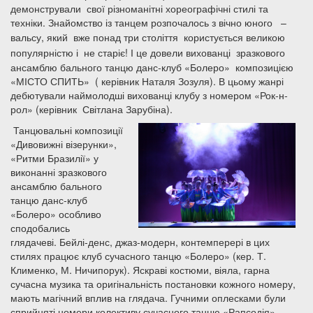
демонстрували свої різноманітні хореографічні стилі та
техніки. Знайомство із танцем розпочалось з вічно юного –
вальсу, я
кий
вже понад три століття користується великою
популярністю і не старіє!
І це довели вихованці зразкового
ансамблю бального танцю данс-клуб «Болеро» композицією
«МІСТО СПИТЬ» ( керівник Наталя Зозуля). В цьому жанрі
дебютували наймолодші вихованці клубу з номером «Рок-н-
рол» (керівник Світлана Зарубіна).
Танцювальні композиції
«Дивовижні візерунки»,
«Ритми Бразилії» у
виконанні зразкового
ансамблю бального
танцю данс-клуб
«Болеро» особливо
сподобались
глядачеві. Бейлі-денс, джаз-модерн, контемперері в цих
стилях працює клуб сучасного танцю «Болеро» (кер. Т.
Клименко, М. Ничипорук). Яскраві костюми, віяла, гарна
сучасна музика та оригінальність постановки кожного номеру,
мають магічний вплив на глядача. Гучними оплесками були
сприйняті номери колективу сучасного танцю «Рапсодія»,