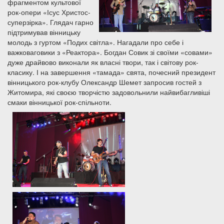
фрагментом культової
рок-опери «Ісус Христос-
суперзірка». Глядач гарно
підтримував вінницьку
молодь з гуртом «Подих світла». Нагадали про себе і
важковаговики з «Реактора». Богдан Совик зі своїми «совами»
дуже драйвово виконали як власні твори, так і світову рок-
класику. І на завершення «тамада» свята, почесний президент
вінницького рок-клубу Олександр Шемет запросив гостей з
Житомира, які своєю творчістю задовольнили найвибагливіші
смаки вінницької рок-спільноти.