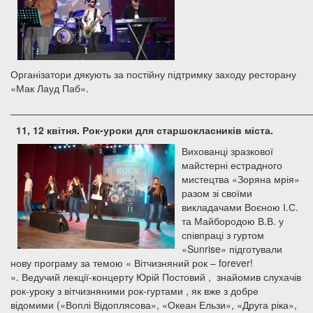
Організатори дякують за постійну підтримку заходу ресторану
«Мак Лауд Паб».
______________________________________________________
11
,
12
квітня. Р
ок-уроки для старшокласників міста.
Вихованці зразкової
майстерні естрадного
мистецтва «Зоряна мрія»
разом зі своїми
викладачами Воєною І.С.
та Майбородою В.В. у
співпраці з гуртом
«Sunrise» підготували
нову програму за темою « Вітчизняний рок – forever!
». Ведучий лекції-концерту Юрій Постовий , знайомив слухачів
рок-уроку з вітчизняними рок-гуртами , як вже з добре
відомими («Воплі Відоплясова», «Океан Ельзи», «Друга ріка»,