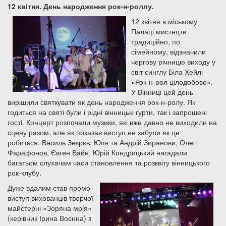
12 квітня. День народження рок-н-роллу.
12 квітня в міському
Палаці мистецтв
традиційно, по
сімейному, відзначили
чергову річницю виходу у
світ синглу Біла Хейлі
«Рок-н-рол цілодобово».
У Вінниці цей день
вирішили святкувати як день народження рок-н-ролу. Як
годиться на святі були і рідні вінницькі гурти, так і запрошені
гості. Концерт розпочали музики, які вже давно не виходили на
сцену разом, але як показав виступ не забули як це
робиться. Василь Звєрєв, Юля та Андрій Зирянови, Олег
Фарафонов, Євген Вайн, Юрій Кондрицький нагадали
багатьом слухачам часи становлення та розквіту вінницького
рок-клубу.
Дуже вдалим став промо-
виступ вихованців творчої
майстерні «Зоряна мрія»
(керівник Ірина Воєнна) з