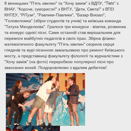
9 вінницьких "П'ять хвилин" та "Хочу заміж" з ВДПУ, "Twix" з
ВНАУ, "Короче, гумористи!" з ВНТУ, "Дети, Света!" з ВТЕІ
КНТЕУ, "РіТузи", "Равлики-Павлики", "Базар-Вокзал",
"Головоломка" (збірні студентів та учнів) та київська команда
"Татуха Менделєєва". Гралося три конкурси - візитка, розминка
та конкурс однієї пісні. Саме останній став вирішальним для
перемоги майбутніх педагогів в своїх іграх. Збірна фізико-
математичного факультету "П'ять хвилин" скорила серця
глядачів та журі пісенною замальовкою про ремонт Київського
мосту, а представниці факультету філології та журналістики з
"Хочу заміж" (на фото) переробкою популярної пісні про
закоханих коней. Поздоровляємо з вдалим дебютом!