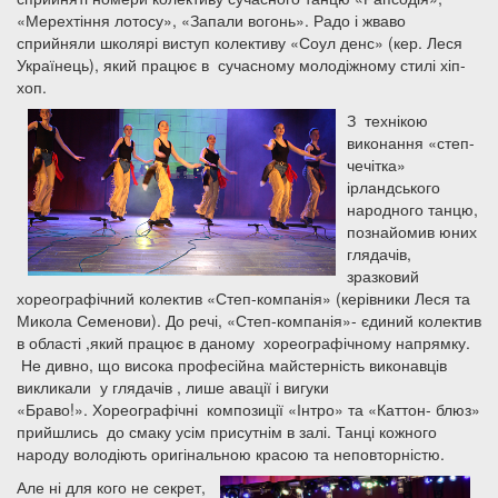
«Мерехтіння лотосу», «Запали вогонь». Радо і жваво
сприйняли школярі виступ колективу «Соул денс» (кер. Леся
Українець), який працює в сучасному молодіжному стилі хіп-
хоп.
З технікою
виконання «степ-
чечітка»
ірландського
народного танцю,
познайомив юних
глядачів,
зразковий
хореографічний колектив «Степ-компанія» (керівники Леся та
Микола Семенови). До речі, «Степ-компанія»- єдиний колектив
в області ,який працює в даному хореографічному напрямку.
Не дивно, що висока професійна майстерність виконавців
викликали у глядачів , лише авації і вигуки
«Браво!». Хореографічні композиції «Інтро» та «Каттон- блюз»
прийшлись до смаку усім присутнім в залі. Танці кожного
народу володіють оригінальною красою та неповторністю.
Але ні для кого не секрет,