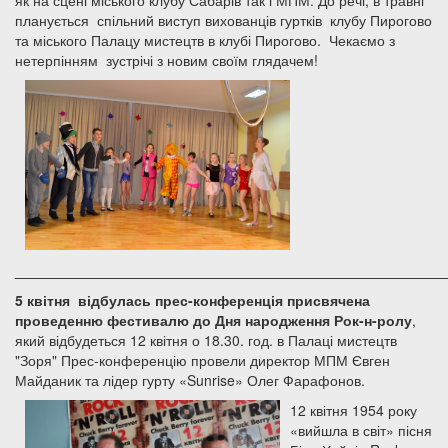
як на сцені міського клубу Сабарів так і МПМ. До речі, в травні
планується спільний виступ вихованців гуртків клубу Пирогово
та міського Палацу мистецтв в клубі Пирогово. Чекаємо з
нетерпінням зустрічі з новим своїм глядачем!
______________________________________________________
5 квітня
відбулась прес-конференція присвячена
проведенню фестивалю до Дня народження Рок-н-ролу
,
який відбудеться 12 квітня о 18.30. год. в Палаці мистецтв
"Зоря" Прес-конференцію провели директор МПМ Євген
Майданик та лідер гурту «Sunrise» Олег Фарафонов.
12 квітня 1954 року
«вийшла в світ» пісня