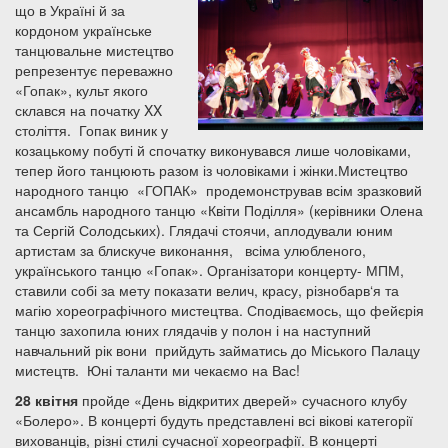
що в Україні й за
кордоном українське
танцювальне мистецтво
репрезентує переважно
«Гопак», культ якого
склався на початку XX
століття. Гопак виник у
козацькому побуті й спочатку виконувався лише чоловіками,
тепер його танцюють разом із чоловіками і жінки.Мистецтво
народного танцю «ГОПАК» продемонстрував всім зразковий
ансамбль народного танцю «Квіти Поділля» (керівники Олена
та Сергій Солодських). Глядачі стоячи, аплодували юним
артистам за блискуче виконання, всіма улюбленого,
українського танцю «Гопак». Організатори концерту- МПМ,
ставили собі за мету показати велич, красу, різнобарв‘я та
магію хореографічного мистецтва. Сподіваємось, що фейєрія
танцю захопила юних глядачів у полон і на наступний
навчальний рік вони прийдуть займатись до Міського Палацу
мистецтв. Юні таланти ми чекаємо на Вас!
28 квітня
пройде «День відкритих дверей» сучасного клубу
«Болеро». В концерті будуть представлені всі вікові категорії
вихованців, різні стилі сучасної хореографії. В концерті