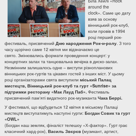
Біла Хейлі «Rock
around the
clock». Саме цю дату
взяв за основу
вінницький рок-клуб,
коли провів в 1994
році перший рок-
фестиваль, присвячений
Дню народження Рок-н-ролу
. З того
часу щорічно саме 12 квітня ми відзначаємо це
свято. Змінювались формати проведення концерт: у
концертних залах та танцювальна вечірка в диско-залах.
Незмінним залишалось одне – виступи різнопланових
вінницьких рок-гуртів та цікавих гостей з інших міст. У цьому
році організаторами свята виступили
міський Палац
мистецтв, Вінницький рок-клуб та гурт «
Sunrise» за
підтримки ресторану «Мак Лауд Паб».
Фестиваль
присвячений пам‘яті видатного рок-музиканта
Чака Беррі.
У фестивалі, що відбудеться 12 квітня в міському Палаці
мистецтв виступатимуть наступні гурти:
Богдан Совик та гурт
«
OWL
»
(Богдан наш земляк, фіналіст телешоу «Х-фактор». Гурт грає
класичний хард-рок),
Василь Звєрєв (
музикант, артист,