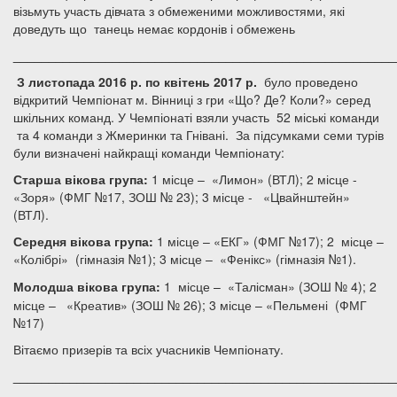
візьмуть участь дівчата з обмеженими можливостями, які
доведуть що танець немає кордонів і обмежень
______________________________________________________
З листопада 2016 р. по квітень 2017 р.
було проведено
відкритий Чемпіонат м. Вінниці з гри «Що? Де? Коли?» серед
шкільних команд. У Чемпіонаті взяли участь 52 міські команди
та 4 команди з Жмеринки та Гнівані. За підсумками семи турів
були визначені найкращі команди Чемпіонату:
Старша вікова група:
1 місце – «Лимон» (ВТЛ); 2 місце -
«Зоря» (ФМГ №17, ЗОШ № 23); 3 місце - «Цвайнштейн»
(ВТЛ).
Середня вікова група:
1 місце – «ЕКГ» (ФМГ №17); 2 місце –
«Колібрі» (гімназія №1); 3 місце – «Фенікс» (гімназія №1).
Молодша вікова група:
1 місце – «Талісман» (ЗОШ № 4);
2
місце – «Креатив» (ЗОШ № 26); 3 місце – «Пельмені (ФМГ
№17)
Вітаємо призерів та всіх учасників Чемпіонату.
______________________________________________________