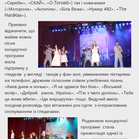
«Скрябін», «СКАЙ», «O.Torvald») так і новачками
(«Моторола», «Антитіла», «Біла Вежа», «Нумер 482», «The
Hardkiss»).
Приємно
відзначити, що
майже кожна
пісня
концертної
програми
мала
підтримку у
глядачів у вигляді : танців у фан зоні, увімкненими ліхтарями
на телефоні, дружним голосним співом улюблених пісень
«Киев днем и ночью», «Я не здамся без бою», «Восьмий
колір», «Добрий ранок, Україна», «П‘ю з твоїх долонь», «Тебе
це може вбити», «Їде маршрутка» тощо. Ведучий вміло
поєднав розповідь про вітчизняні рок-гурти з інтерактивним
спілкуванням із глядачами.
Родзинкою концертної
програми стала
презентація однієї із