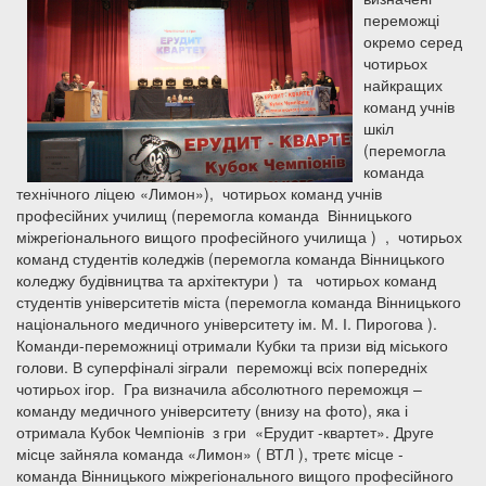
переможці
окремо серед
чотирьох
найкращих
команд учнів
шкіл
(перемогла
команда
технічного ліцею «Лимон»), чотирьох команд учнів
професійних училищ (перемогла команда Вінницького
міжрегіонального вищого професійного училища ) , чотирьох
команд студентів коледжів (перемогла команда Вінницького
коледжу будівництва та архітектури ) та чотирьох команд
студентів університетів міста (перемогла команда Вінницького
національного медичного університету ім. М. І. Пирогова ).
Команди-переможниці отримали Кубки та призи від міського
голови. В суперфіналі зіграли переможці всіх попередніх
чотирьох ігор. Гра визначила абсолютного переможця –
команду медичного університету (внизу на фото), яка і
отримала Кубок Чемпіонів з гри «Ерудит -квартет». Друге
місце зайняла команда «Лимон» ( ВТЛ ), третє місце -
команда Вінницького міжрегіонального вищого професійного