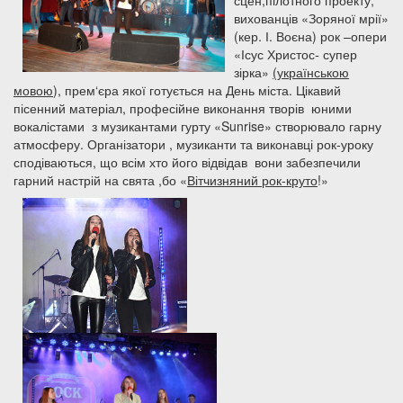
сцен,пілотного проекту,
вихованців «Зоряної мрії»
(кер. І. Воєна) рок –опери
«Ісус Христос- супер
зірка»
(українською
мовою
), прем‘єра якої готується на День міста. Цікавий
пісенний матеріал, професійне виконання творів юними
вокалістами з музикантами гурту «Sunrise» створювало гарну
атмосферу. Організатори , музиканти та виконавці рок-уроку
сподіваються, що всім хто його відвідав вони забезпечили
гарний настрій на свята ,бо «
Вітчизняний рок-круто
!»