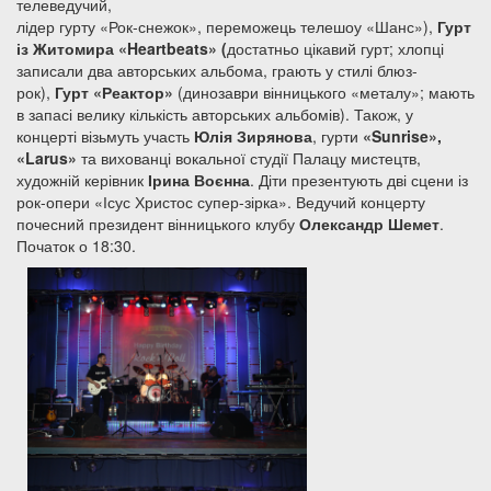
телеведучий,
лідер гурту «Рок-снежок», переможець телешоу «Шанс»),
Гурт
із Житомира «Heartbeats» (
достатньо цікавий гурт; хлопці
записали два авторських альбома, грають у стилі блюз-
рок),
Гурт «Реактор»
(динозаври вінницького «металу»; мають
в запасі велику кількість авторських альбомів). Також, у
концерті візьмуть участь
Юлія Зирянова
, гурти
«
Sunrise»,
«
Larus»
та вихованці вокальної студії Палацу мистецтв,
художній керівник
Ірина Воєнна
. Діти презентують дві сцени із
рок-опери «Ісус Христос супер-зірка». Ведучий концерту
почесний президент вінницького клубу
Олександр Шемет
.
Початок о 18:30.