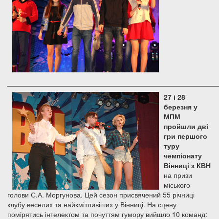
______________________________________________________
27 і 28
березня у
МПМ
пройшли дві
гри першого
туру
чемпіонату
Вінниці з КВН
на призи
міського
голови С.А. Моргунова. Цей сезон присвячений 55 річниці
клубу веселих та найкмітливіших у Вінниці. На сцену
помірятись інтелектом та почуттям гумору вийшло 10 команд: