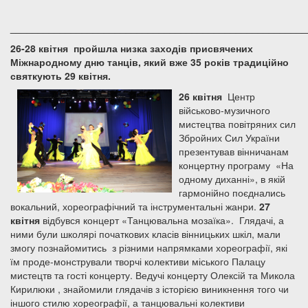
______________________________________________________
26-28 квітня пройшла низка заходів присвячених
Міжнародному дню танців, який вже 35 років традиційно
святкують 29 квітня.
26 квітня
Центр
військово-музичного
мистецтва повітряних сил
Збройних Сил України
презентував вінничанам
концертну програму «На
одному диханні», в якій
гармонійно поєднались
вокальний, хореографічний та інструментальні жанри.
27
квітня
відбувся концерт
«Танцювальна мозаїка». Глядачі, а
ними були школярі початкових класів вінницьких шкіл, мали
змогу познайомитись з різними напрямками хореографії, які
їм проде-монстрували творчі колективи міського Палацу
мистецтв та гості концерту. Ведучі концерту Олексій та Микола
Кирилюки , знайомили глядачів з історією виникнення того чи
іншого стилю хореографії, а танцювальні колективи