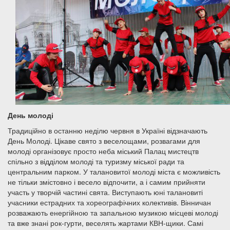
День молоді
Традиційно в останню неділю червня в Україні відзначають
День Молоді. Цікаве свято з веселощами, розвагами для
молоді організовує просто неба міський Палац мистецтв
спільно з відділом молоді та туризму міської ради та
центральним парком. У талановитої молоді міста є можливість
не тільки змістовно і весело відпочити, а і самим прийняти
участь у творчій частині свята. Виступають юні талановиті
учасники естрадних та хореографічних колективів. Вінничан
розважають енергійною та запальною музикою місцеві молоді
та вже знані рок-гурти, веселять жартами КВН-щики. Самі